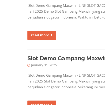
Slot Demo Gampang Maxwin - LINK SLOT GACOR
hari 2025 Demo Slot Gampang Maxwin yang suda
perjudian slot gacor Indonesia. Waktu ini betu
read more
Slot Demo Gampang Maxwin
January 31, 2025
Slot Demo Gampang Maxwin - LINK SLOT GACO
hari 2025 Slot Demo Gampang Maxwin yang suda
perjudian slot gacor Indonesia. Sekarang ini 
read more