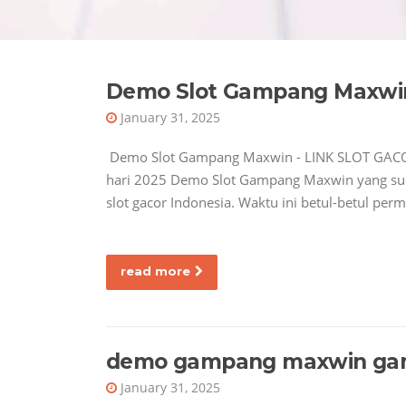
Demo Slot Gampang Maxwin
January 31, 2025
Demo Slot Gampang Maxwin - LINK SLOT GACOR
hari 2025 Demo Slot Gampang Maxwin yang sudah
slot gacor Indonesia. Waktu ini betul-betul pe
read more
demo gampang maxwin game 
January 31, 2025