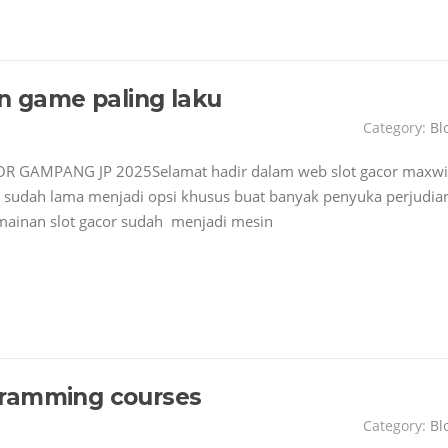
 game paling laku
Category:
Bl
R GAMPANG JP 2025Selamat hadir dalam web slot gacor maxw
 sudah lama menjadi opsi khusus buat banyak penyuka perjudia
rmainan slot gacor sudah menjadi mesin
gramming courses
Category:
Bl