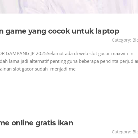
 game yang cocok untuk laptop
Category:
Bl
 GAMPANG JP 2025Selamat ada di web slot gacor maxwin ini
 lama jadi alternatif penting guna beberapa pencinta perjudia
rmainan slot gacor sudah menjadi me
online gratis ikan
Category:
Bl