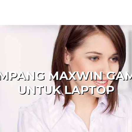
AMPANG MAXWIN GAM
UNTUK LAPTOP