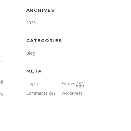
ARCHIVES
2026
CATEGORIES
Blog
META
og
Log in
Entries
RSS
Comments
WordPress
RSS
ni