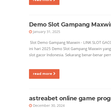
Demo Slot Gampang Maxwin
January 31, 2025
Slot Demo Gampang Maxwin - LINK SLOT GACO
ini hari 2025 Demo Slot Gampang Maxwin yang
slot gacor Indonesia. Sekarang benar-benar pe
read more
astreabet online game pro
December 30, 2024