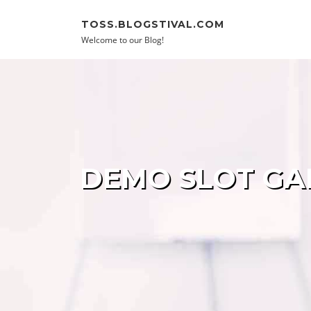
Skip to content
TOSS.BLOGSTIVAL.COM
Welcome to our Blog!
DEMO SLOT G