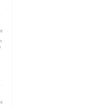
og
in
n
og