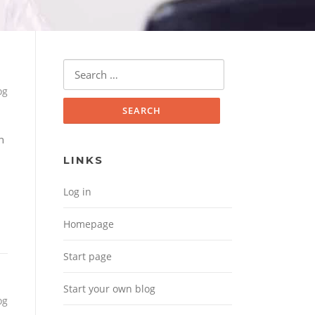
Search for:
og
n
LINKS
Log in
Homepage
Start page
Start your own blog
og